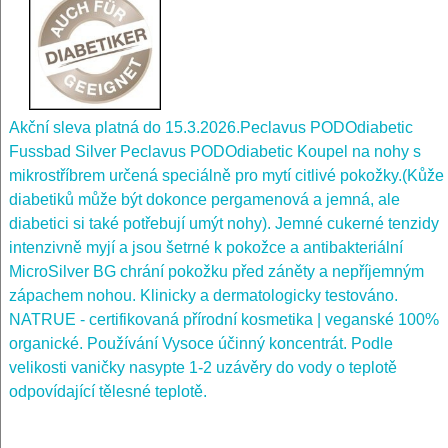
Akční sleva platná do 15.3.2026.Peclavus PODOdiabetic
Fussbad Silver Peclavus PODOdiabetic Koupel na nohy s
mikrostříbrem určená speciálně pro mytí citlivé pokožky.(Kůže
diabetiků může být dokonce pergamenová a jemná, ale
diabetici si také potřebují umýt nohy). Jemné cukerné tenzidy
intenzivně myjí a jsou šetrné k pokožce a antibakteriální
MicroSilver BG chrání pokožku před záněty a nepříjemným
zápachem nohou. Klinicky a dermatologicky testováno.
NATRUE - certifikovaná přírodní kosmetika | veganské 100%
organické. Používání Vysoce účinný koncentrát. Podle
velikosti vaničky nasypte 1-2 uzávěry do vody o teplotě
odpovídající tělesné teplotě.