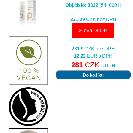
Obj.číslo: 8332
(5440001)
331.29
CZK bez DPH
Sleva: 30 %
231.9
CZK bez DPH
12.22
EUR s DPH
281
CZK
s DPH