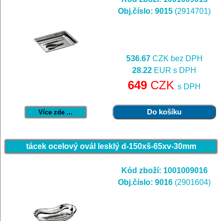
Obj.číslo: 9015
(2914701)
536.67
CZK bez DPH
28.22
EUR s DPH
649
CZK
s DPH
Více zde ...
tácek ocelový ovál lesklý d-150xš-65xv-30mm
Kód zboží: 1001009016
Obj.číslo: 9016
(2901604)