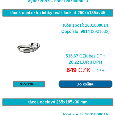
Výběr zboží -
Počet záznamů: 3
tácek ocel.extra lehký ovál, lesk, d-250xš135xv45
Kód zboží: 1001009014
Obj.číslo: 9014
(2901602)
536.67
CZK bez DPH
28.22
EUR s DPH
649
CZK
s DPH
Více zde ...
tácek ocelový 265x185x30 mm
Kód zboží: 1001009015