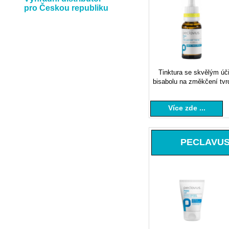
pro Českou republiku
Tinktura se skvělým úč
bisabolu na změkčení tvr
Více zde ...
PECLAVUS 