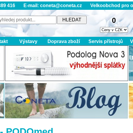
89 416 E-mail: coneta@coneta.cz Velkoobchod pro obory
0
takt
Výstavy
Doprava zboží
Servis přístrojů
V
 - PODOmed