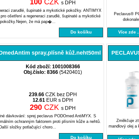
100
CZK
s DPH
neraci zarudlé, šupinaté a mykotické pokožky. ANTIMYX
Peclavus® PO
 ošetření a regeneraci zarudlé, šupinaté a mykotické
dokonale
pokožky.Nejen, že má pap�...
Do košíku
Více zde ..
edAntim spray,plísně kůž.neht50ml
PECLAVUS 
Kód zboží: 1001008366
Obj.číslo: 8366
(5420401)
239.66
CZK bez DPH
12.61
EUR s DPH
290
CZK
s DPH
adné dávkování: sprej peclavus PODOmed AntiMYX. S
Změkčuje ztv
imálním ochranným faktorem proti plísním kůže a nehtů.
mandlový olej a 
Další složky potlačující choro...
Do košíku