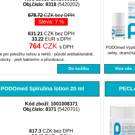
Obj.číslo: 8318
(5420202)
678.72
CZK bez DPH
Sleva: 7 %
631.21
CZK bez DPH
33.22
EUR s DPH
764
CZK
s DPH
PODOmed Výplň 
nehty, okamžitá
 pro pokožku nohou a nehtů - pů­so­bí antibakteriálně,
ticky - proti bakteriím a plísn&iacut...
Do košíku
Více zde ..
ODOmed Spirulina lotion 20 ml
PECLA
Kód zboží: 1001008371
Obj.číslo: 8371
(5420701)
617.3
CZK bez DPH