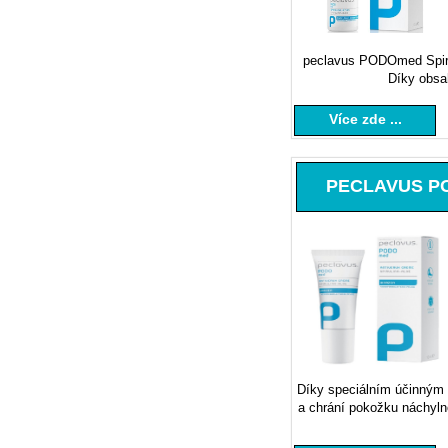
peclavus PODOmed Spirul
Díky obsa
Více zde ...
PECLAVUS POD
Díky speciálním účinný
a chrání pokožku náchylno