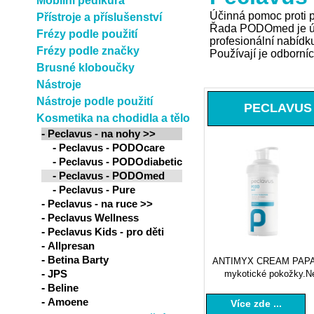
Mobilní pedikúra
Účinná pomoc proti
Přístroje a příslušenství
Řada PODOmed je úči
Frézy podle použití
profesionální nabídku
Frézy podle značky
Používají je odborníc
Brusné kloboučky
Nástroje
Nástroje podle použití
PECLAVUS 
Kosmetika na chodidla a tělo
-
Peclavus - na nohy >>
-
Peclavus - PODOcare
-
Peclavus - PODOdiabetic
-
Peclavus - PODOmed
-
Peclavus - Pure
-
Peclavus - na ruce >>
-
Peclavus Wellness
-
Peclavus Kids - pro děti
-
Allpresan
-
Betina Barty
ANTIMYX CREAM PAPAYA -
-
JPS
mykotické pokožky.Nej
-
Beline
-
Amoene
Více zde ...