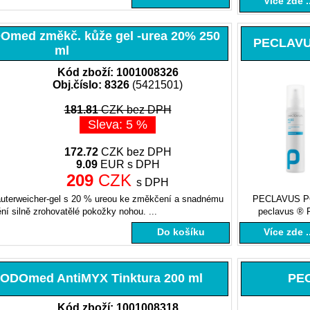
Více zde ..
ed změkč. kůže gel -urea 20% 250
PECLAVUS
ml
Kód zboží: 1001008326
Obj.číslo: 8326
(5421501)
181.81
CZK bez DPH
Sleva: 5 %
172.72
CZK bez DPH
9.09
EUR s DPH
209
CZK
s DPH
auterweicher-gel s 20 % ureou ke změkčení a snadnému
PECLAVUS POD
ní silně zrohovatělé pokožky nohou. ...
peclavus ® 
Do košíku
Více zde ..
DOmed AntiMYX Tinktura 200 ml
PEC
Kód zboží: 1001008318