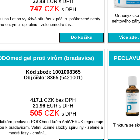
32.48
EUR s DPH
747
CZK
s DPH
Orthonyxická
ina Lotion využívá sílu řas k péči o poškozené nehty.
nehtového záhyb
hu enzymu spirulinu - zelenomodré řas...
Do košíku
Více zde ..
Omed gel proti virům (bradavice)
PECLAVUS
Kód zboží: 1001008365
Obj.číslo: 8365
(5421001)
417.1
CZK bez DPH
21.96
EUR s DPH
505
CZK
s DPH
m látkám peclavus PODOmed krém AntiVERUX regeneruje
Tinktura se sk
u k bradavicím. Velmi účinné složky spiruliny - zelené a
modré řasy - chrání...