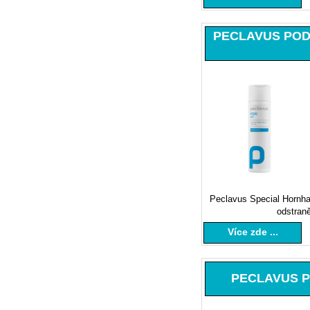
PECLAVUS PODOm
Peclavus Special Hornh
odstraně
Více zde ...
PECLAVUS PO