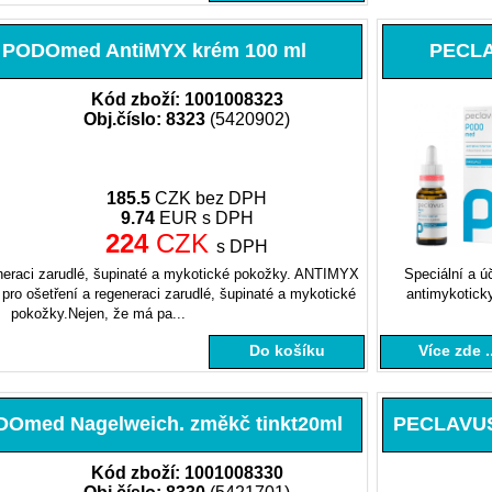
PODOmed AntiMYX krém 100 ml
PECLA
Kód zboží: 1001008323
Obj.číslo: 8323
(5420902)
185.5
CZK bez DPH
9.74
EUR s DPH
224
CZK
s DPH
neraci zarudlé, šupinaté a mykotické pokožky. ANTIMYX
Speciální a ú
 ošetření a regeneraci zarudlé, šupinaté a mykotické
antimykoticky
pokožky.Nejen, že má pa...
Do košíku
Více zde ..
med Nagelweich. změkč tinkt20ml
PECLAVUS 
Kód zboží: 1001008330