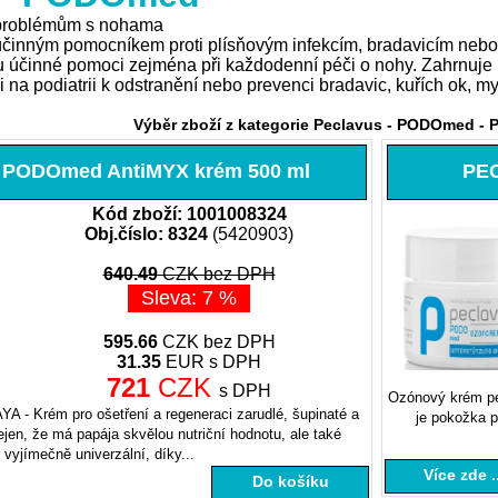
 problémům s nohama
nným pomocníkem proti plísňovým infekcím, bradavicím nebo 
 účinné pomoci zejména při každodenní péči o nohy. Zahrnuje mas
i na podiatrii k odstranění nebo prevenci bradavic, kuřích ok, m
Výběr zboží z kategorie Peclavus - PODOmed - 
PODOmed AntiMYX krém 500 ml
PE
Kód zboží: 1001008324
Obj.číslo: 8324
(5420903)
640.49
CZK bez DPH
Sleva: 7 %
595.66
CZK bez DPH
31.35
EUR s DPH
721
CZK
s DPH
Ozónový krém pe
 Krém pro ošetření a regeneraci zarudlé, šupinaté a
je pokožka p
en, že má papája skvělou nutriční hodnotu, ale také
vyjímečně univerzální, díky...
Více zde ..
Do košíku