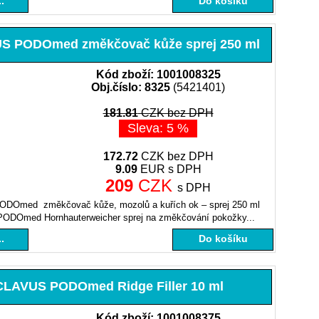
.
Do košíku
 PODOmed změkčovač kůže sprej 250 ml
Kód zboží: 1001008325
Obj.číslo: 8325
(5421401)
181.81
CZK bez DPH
Sleva: 5 %
172.72
CZK bez DPH
9.09
EUR s DPH
209
CZK
s DPH
Omed změkčovač kůže, mozolů a kuřích ok – sprej 250 ml
PODOmed Hornhauterweicher sprej na změkčování pokožky...
.
Do košíku
LAVUS PODOmed Ridge Filler 10 ml
Kód zboží: 1001008375