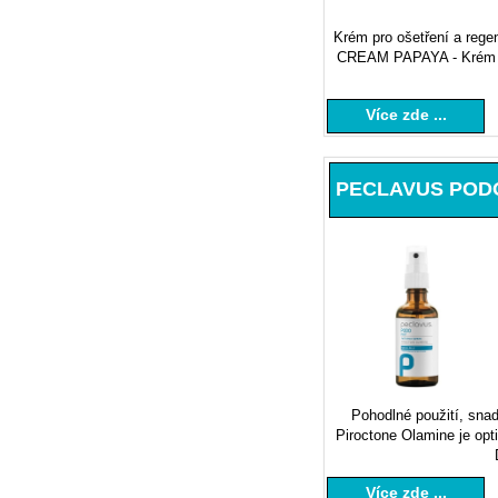
Krém pro ošetření a rege
CREAM PAPAYA - Krém pro
Více zde ...
PECLAVUS PODOm
Pohodlné použití, sn
Piroctone Olamine je opt
Více zde ...