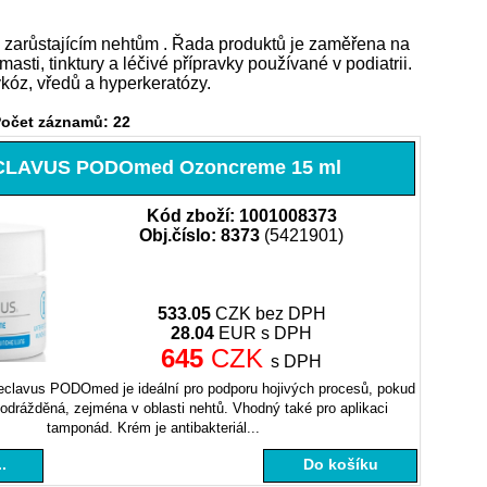
zarůstajícím nehtům . Řada produktů je zaměřena na
ti, tinktury a léčivé přípravky používané v podiatrii.
ykóz, vředů a hyperkeratózy.
Počet záznamů: 22
CLAVUS PODOmed Ozoncreme 15 ml
Kód zboží: 1001008373
Obj.číslo: 8373
(5421901)
533.05
CZK bez DPH
28.04
EUR s DPH
645
CZK
s DPH
clavus PODOmed je ideální pro podporu hojivých procesů, pokud
odrážděná, zejména v oblasti nehtů. Vhodný také pro aplikaci
tamponád. Krém je antibakteriál...
.
Do košíku