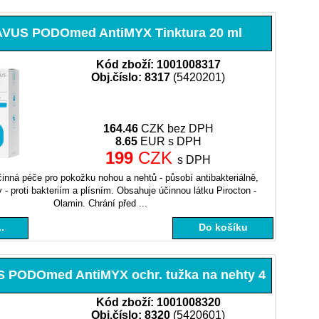
VUS PODOmed AntiMYX Tinktura 20 ml
Kód zboží: 1001008317
Obj.číslo: 8317
(5420201)
164.46
CZK bez DPH
8.65
EUR s DPH
199
CZK
s DPH
činná péče pro pokožku nohou a nehtů - pů­so­bí antibakteriálně,
 - proti bakteriím a plísním. Obsahuje účinnou látku Pirocton -
Olamin. Chrání před ...
.
Do košíku
PODOmed AntiMYX ochr. tužka na nehty 4
Kód zboží: 1001008320
Obj.číslo: 8320
(5420601)