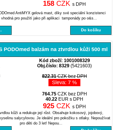
158
CZK
s DPH
DOmed AntiMYX gelová mast, díky své speciální konzistenci
 vhodná pro použití jako při aplikaci tamponády po o&s...
.
Do košíku
PODOmed balzám na ztvrdlou kůži 500 ml
Kód zboží: 1001008329
Obj.číslo: 8329
(5421603)
822.31
CZK bez DPH
Sleva: 7 %
764.75
CZK bez DPH
40.22
EUR s DPH
925
CZK
s DPH
rdlou kůži a redukuje její růst. Obsahuje kokosový, jojobový,
kyselinu salycylovou. Je ideální pro pokožku s otlaky. Nepoužívat
pro děti do 3 let! Nepou...