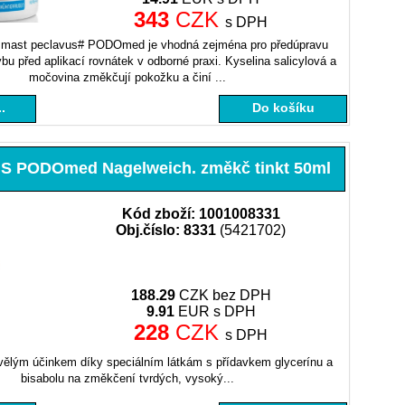
343
CZK
s DPH
 mast peclavus# PODOmed je vhodná zejména pro předúpravu
u před aplikací rovnátek v odborné praxi. Kyselina salicylová a
močovina změkčují pokožku a činí ...
.
Do košíku
 PODOmed Nagelweich. změkč tinkt 50ml
Kód zboží: 1001008331
Obj.číslo: 8331
(5421702)
188.29
CZK bez DPH
9.91
EUR s DPH
228
CZK
s DPH
vělým účinkem díky speciálním látkám s přídavkem glycerínu a
bisabolu na změkčení tvrdých, vysoký...