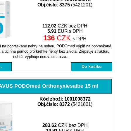
Obj.číslo: 8375
(5421201)
112.02
CZK bez DPH
5.91
EUR s DPH
136
CZK
s DPH
na popraskané nehty na nohou. PODOmed výplň na popraskané
 a účinná pomoc pro křehké nehty bez života. Zlepšuje strukturu
nehtů, vyplňuje nerovnosti a za...
.
Do košíku
VUS PODOmed Orthonyxiesalbe 15 ml
Kód zboží: 1001008372
Obj.číslo: 8372
(5421801)
283.62
CZK bez DPH
14.91
EUR s DPH