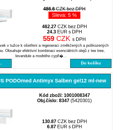
486.6
CZK bez DPH
Sleva: 5 %
462.27
CZK bez DPH
24.3
EUR s DPH
559
CZK
s DPH
avek v tužce k ošetření a regeneraci změkčených a poškozených
. Obsahuje efektivní kombinaci esenciálních olejů z tee tree,
levandule a modrého cypři�...
.
Do košíku
 PODOmed Antimyx Salben gel12 ml-new
Kód zboží: 1001008347
Obj.číslo: 8347
(5420301)
130.87
CZK bez DPH
6.87
EUR s DPH