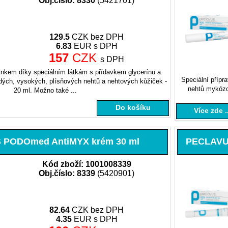
Obj.číslo: 8330
(5421701)
129.5
CZK bez DPH
6.83
EUR s DPH
157
CZK
s DPH
inkem díky speciálním látkám s přídavkem glycerínu a
Speciální přípr
dých, vysokých, plísňových nehtů a nehtových kůžiček -
nehtů mykózou
20 ml. Možno také ...
Do košíku
Více zde ..
PODOmed AntiMYX krém 30 ml
PECLAVUS
Kód zboží: 1001008339
Obj.číslo: 8339
(5420901)
82.64
CZK bez DPH
4.35
EUR s DPH