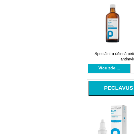
Speciální a účinná péče
antimyko
Více zde ...
PECLAVUS P