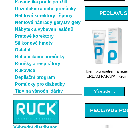
Kosmetika podle použití
Dezinfekce a ochr. pomůcky
PECLAVUS 
Nehtové korektory - špony
Nehtové náhrady-gely,UV gely
Nábytek a vybavení salónů
Prstové korektory
Silikonové hmoty
Ostatní
Rehabilitační pomůcky
Roušky a respirátory
Rukavice
Krém pro ošetření a rege
CREAM PAPAYA - Krém pro
Depilační program
Pomůcky pro diabetiky
Tipy na vánoční dárky
Více zde ...
PECLAVUS PODO
Výhradní distributor