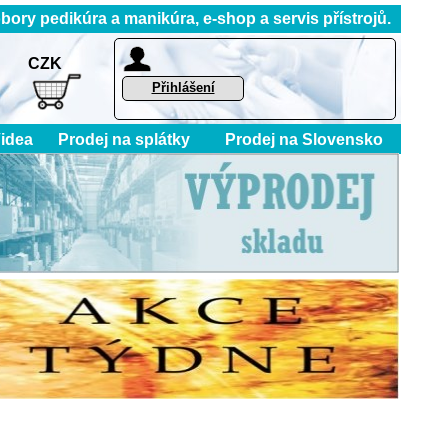
 pedikúra a manikúra, e-shop a servis přístrojů.
CZK
Přihlášení
idea
Prodej na splátky
Prodej na Slovensko