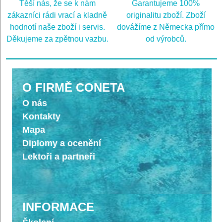
Těší nás, že se k nám
Garantujeme 100%
zákazníci rádi vrací a kladně
originalitu zboží. Zboží
hodnotí naše zboží i servis.
dovážíme z Německa přímo
Děkujeme za zpětnou vazbu.
od výrobců.
O FIRMĚ CONETA
O nás
Kontakty
Mapa
Diplomy a ocenění
Lektoři a partneři
INFORMACE