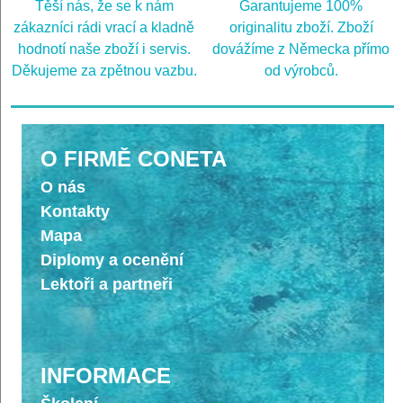
Těší nás, že se k nám
Garantujeme 100%
zákazníci rádi vrací a kladně
originalitu zboží. Zboží
hodnotí naše zboží i servis.
dovážíme z Německa přímo
Děkujeme za zpětnou vazbu.
od výrobců.
O FIRMĚ CONETA
O nás
Kontakty
Mapa
Diplomy a ocenění
Lektoři a partneři
INFORMACE