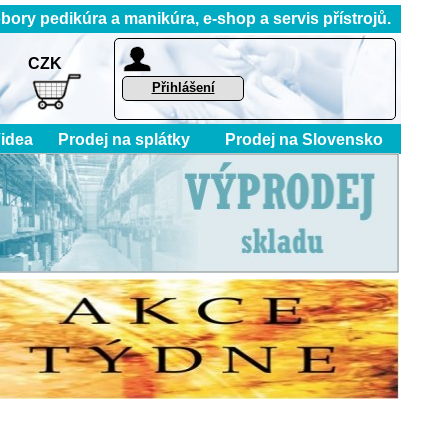
 pedikúra a manikúra, e-shop a servis přístrojů.
CZK
Přihlášení
idea
Prodej na splátky
Prodej na Slovensko