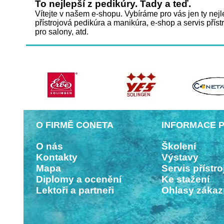
To nejlepší z pedikúry. Tady a teď.
Vítejte v našem e-shopu. Vybíráme pro vás jen ty ne
přístrojová pedikúra a manikúra, e-shop a servis přístr
pro salony, atd.
O FIRMĚ CONETA
INFORMACE P
O nás
Školení
Kontakty
Výstavy
Mapa
Servis přístro
Diplomy a ocenění
Ke stažení
Lektoři a partneři
Ohlasy zákaz