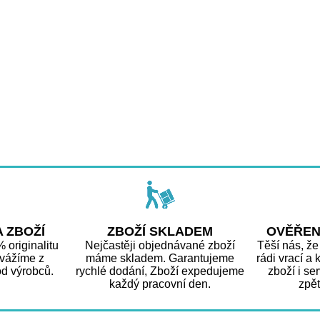
A ZBOŽÍ
ZBOŽÍ SKLADEM
OVĚŘEN
originalitu
Nejčastěji objednávané zboží
Těší nás, že
ovážíme z
máme skladem. Garantujeme
rádi vrací a
d výrobců.
rychlé dodání, Zboží expedujeme
zboží i se
každý pracovní den.
zpě