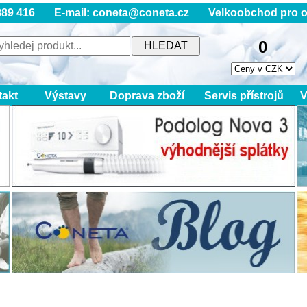
89 416 E-mail: coneta@coneta.cz Velkoobchod pro obory
0
takt
Výstavy
Doprava zboží
Servis přístrojů
V