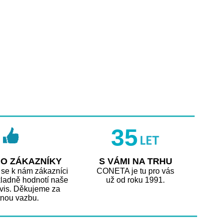
35
O ZÁKAZNÍKY
S VÁMI NA TRHU
 se k nám zákazníci
CONETA je tu pro vás
 kladně hodnotí naše
už od roku 1991.
rvis. Děkujeme za
tnou vazbu.