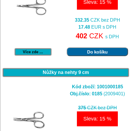
Sleva: 15 %
332.35
CZK bez DPH
17.48
EUR s DPH
402
CZK
s DPH
Více zde ...
Nůžky na nehty 9 cm
Kód zboží: 1001000185
Obj.číslo: 0185
(2009401)
375
CZK bez DPH
Sleva: 15 %