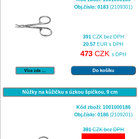
Obj.číslo: 0183
(2109301)
391
CZK bez DPH
20.57
EUR s DPH
473
CZK
s DPH
Více zde ...
Nůžky na kůžičku s úzkou špičkou, 9 cm
Kód zboží: 1001000186
Obj.číslo: 0186
(2109201)
391
CZK bez DPH