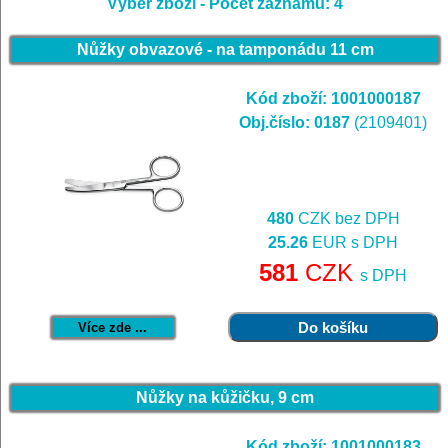
Výběr zboží -
Počet záznamů: 4
Nůžky obvazové - na tamponádu 11 cm
Kód zboží: 1001000187
Obj.číslo: 0187
(2109401)
480
CZK bez DPH
25.26
EUR s DPH
581
CZK
s DPH
Více zde ...
Nůžky na kůžičku, 9 cm
Kód zboží: 1001000183